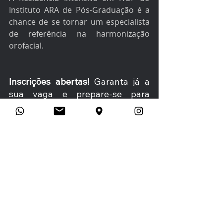
Instituto ARA de Pós-Graduação é a 
chance de se tornar um especialista 
de referência na harmonização 
orofacial.
Inscrições abertas!
 Garanta já a 
sua vaga e prepare-se para 
transformar sua carreira. Estamos 
esperando por você!
Inscreva-se Agora e Transforme Sua Carreira