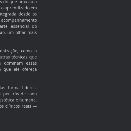
is do que uma aula 
 o aprendizado em 
ntegrada desde os 
 e acompanhamento 
rte essencial do 
ão, um olhar mais 
onização, como a 
utras técnicas que 
e dominam essas 
 que ele ofereça 
as forma líderes. 
 por trás de cada 
estética e humana. 
 clínicos reais — 