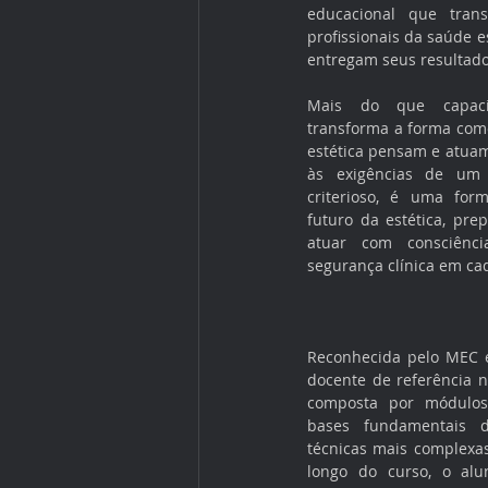
educacional que tra
profissionais da saúde e
entregam seus resultados
Mais do que capacita
transforma a forma como
estética pensam e atuam
às exigências de um
criterioso, é uma for
futuro da estética, prep
atuar com consciênci
segurança clínica em ca
Reconhecida pelo MEC e
docente de referência n
composta por módulo
bases fundamentais d
técnicas mais complexas 
longo do curso, o alun