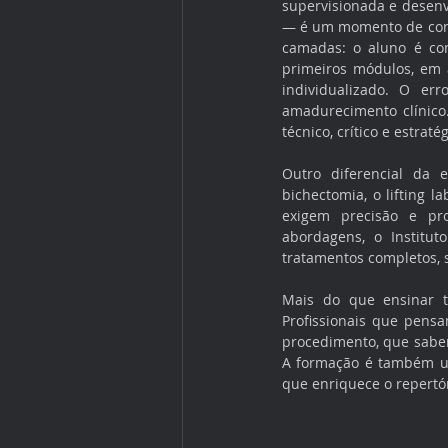
supervisionada e desenv
— é um momento de const
camadas: o aluno é con
primeiros módulos, em 
individualizado. O err
amadurecimento clínico.
técnico, crítico e estrat
Outro diferencial da 
bichectomia, o lifting l
exigem precisão e pr
abordagens, o Institu
tratamentos completos, 
Mais do que ensinar té
Profissionais que pensa
procedimento, que sabem
A formação é também um 
que enriquece o repertó