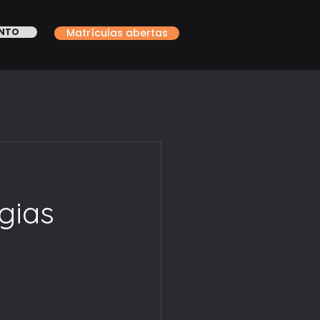
ONTO
Matrículas abertas
gias