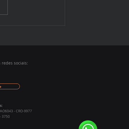
nova experiência de
lização no Instituto ARA
redes sociais:
e
s:
 EPAO6043 - CRO-9977
- 3750