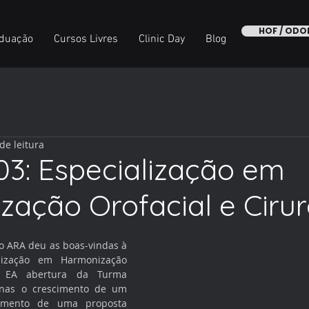
HOF / OD
duação
Cursos Livres
Clinic Day
Blog
de leitura
3: Especialização em
ação Orofacial e Cirur
o ARA deu as boas-vindas à 
ização em Harmonização 
s. EA abertura da Turma 
nas o crescimento de um 
cimento de uma proposta 