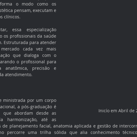
nsforma o modo como os 
stética pensam, executam e 
 clínicos.
r, essa especialização 
 os profissionais da saúde 
. Estruturada para atender 
 mercado cada vez mais 
mação que dialoga com o 
arando o profissional para 
a anatômica, precisão e 
da atendimento.
 ministrada por um corpo 
acional, a pós-graduação é 
Inicío em Abril de
s que abordam desde as 
a harmonização, até as 
de planejamento facial, anatomia aplicada e gestão de intercorrê
o percorre uma trilha sólida que alia conhecimento técnico-ci