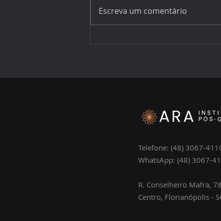
Escreva um comentário
Imersões presenciais: O
método por trás das
imersões que formam
profissionais seguros
Telefone: (48) 3067-411
WhatsApp: (48) 3067-4
R. Conselheiro Mafra, 78
Centro, Florianópolis - S