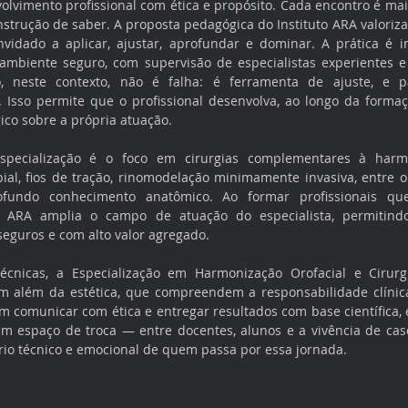
olvimento profissional com ética e propósito. Cada encontro é ma
rução de saber. A proposta pedagógica do Instituto ARA valoriza
vidado a aplicar, ajustar, aprofundar e dominar. A prática é i
ambiente seguro, com supervisão de especialistas experientes
o, neste contexto, não é falha: é ferramenta de ajuste, e pa
 Isso permite que o profissional desenvolva, ao longo da formaç
égico sobre a própria atuação.
especialização é o foco em cirurgias complementares à harm
abial, fios de tração, rinomodelação minimamente invasiva, entre o
ofundo conhecimento anatômico. Ao formar profissionais qu
to ARA amplia o campo de atuação do especialista, permitindo
seguros e com alto valor agregado.
cnicas, a Especialização em Harmonização Orofacial e Cirurgi
m além da estética, que compreendem a responsabilidade clínica
 comunicar com ética e entregar resultados com base científica, 
espaço de troca — entre docentes, alunos e a vivência de casos
rio técnico e emocional de quem passa por essa jornada.