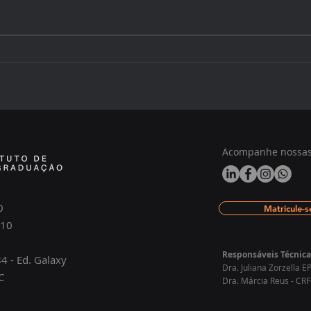
Calendário acadêmico do
Uma 
Instituto ARA – 1º trimestre
atua
de 2026!
Acompanhe nossas 
0
Matricule-s
110
Responsáveis Técnica
4 - Ed. Galaxy
Dra. Juliana Zorzella
C
Dra. Márcia Reus - CRF