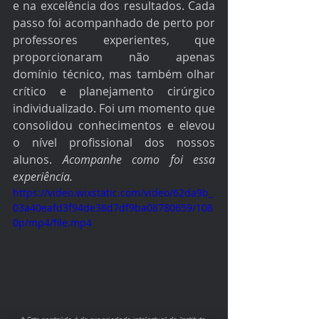
e na excelência dos resultados. Cada 
passo foi acompanhado de perto por 
professores experientes, que 
proporcionaram não apenas 
domínio técnico, mas também olhar 
crítico e planejamento cirúrgico 
individualizado. Foi um momento que 
consolidou conhecimentos e elevou 
o nível profissional dos nossos 
alunos.
 Acompanhe como foi essa 
experiência. 
https://video.wixstatic.com/video/62da9b_
03a40eafd3f94de38d7df9ba08780659/108
0p/mp4/file.mp4