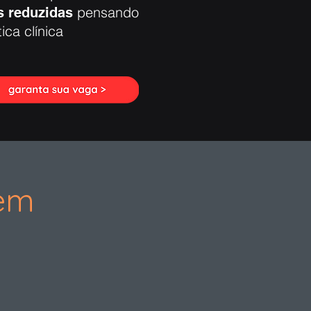
pensando
s reduzidas
ica clínica
gem
l