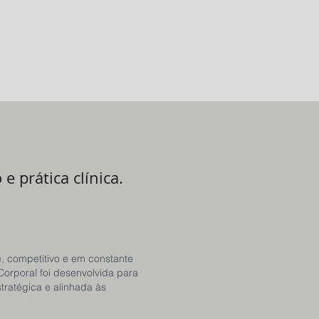
e prática clínica.
, competitivo e em constante
orporal foi desenvolvida para
tratégica e alinhada às