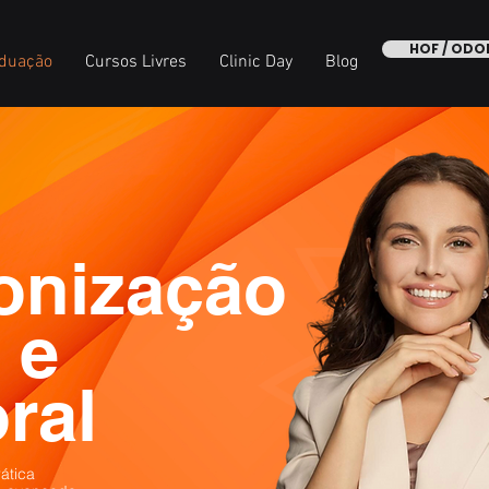
HOF / OD
duação
Cursos Livres
Clinic Day
Blog
onização
 e
ral
ática