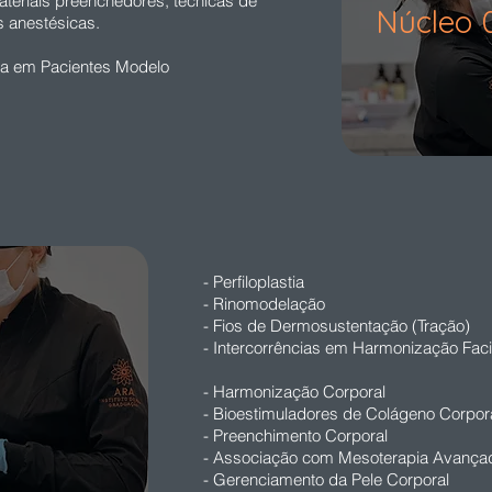
materiais preenchedores, técnicas de
Núcleo 
s anestésicas.
tica em Pacientes Modelo
- Perfiloplastia
- Rinomodelação
- Fios de Dermosustentação (Tração)
- Intercorrências em Harmonização Fac
- Harmonização Corporal
- Bioestimuladores de Colágeno Corpor
- Preenchimento Corporal
- Associação com Mesoterapia Avança
- Gerenciamento da Pele Corporal