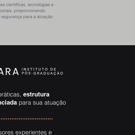
s científicas, tecnologias e
rporais, proporcionando
is segurança para a atuação
práticas,
estrutura
para sua atuação
nciada
sores experientes e