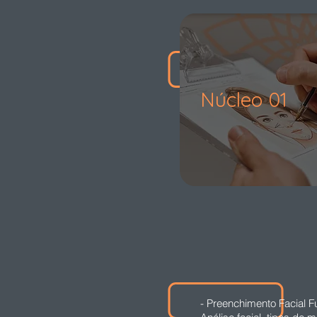
Núcleo 01
- Preenchimento Facial Fu