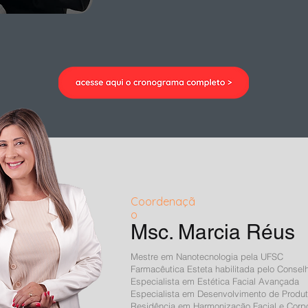
Coordenaçã
o
Msc. Marcia Réus
Mestre em Nanotecnologia pela UFSC
Farmacêutica Esteta habilitada pelo Conse
Especialista em Estética Facial Avançada
Especialista em Desenvolvimento de Prod
Residência em Harmonização Facial e Corp