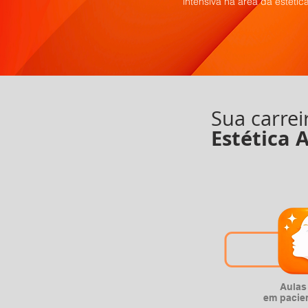
intensiva na área da estéti
Sua carrei
Estética 
Aulas
em pacie