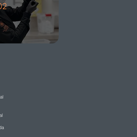
02
ial
al
da