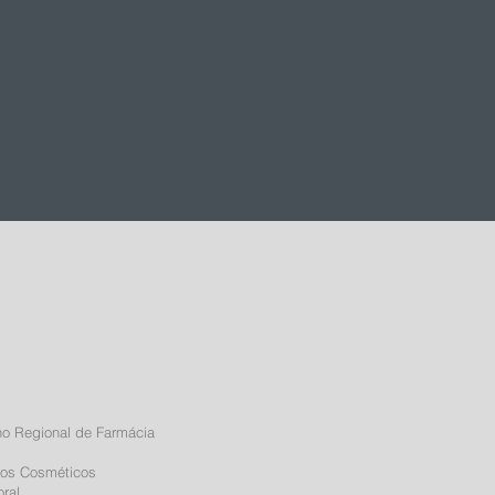
lho Regional de Farmácia
utos Cosméticos
oral