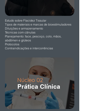
Estudo sobre Flacidez Tissular
Tipos de materiais e marcas de bioestimuladores
Diluições e armazenamento
Técnicas com cânulas
Planejamento: face, pescoço, colo, mãos,
abdômen e glúteos
Protocolos
Contraindicações e intercorrências
Núcleo 02
Prática Clínica