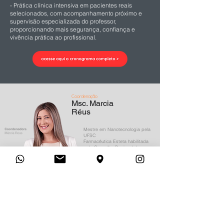
- Prática clínica intensiva em pacientes reais
selecionados, com acompanhamento próximo e
supervisão especializada do professor,
proporcionando mais segurança, confiança e
vivência prática ao profissional.
Coordenação
Msc. Marcia
Réus
Mestre em Nanotecnologia pela
UFSC
Farmacêutica Esteta habilitada
pelo Conselho Regional de
Farmácia
Especialista em Estética Facial
Avançada
Especialista em
Desenvolvimento de Produtos
Cosméticos
Residência em Harmonização
Facial e Corporal
MBA em Tricologia
Diretora da Vittaliz Cosméticos