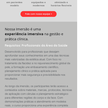
em pacientes
equipados e
otimizado e
modelo
modernos
horários flexíveis
Nossa Imersão
é uma
experiência imersiva
na gestão e
prática clínica.
Requisitos: Profissionais da Área da Saúde
Desenvolvido para profissionais que desejam
aprofundar seus conhecimentos em uma das técnicas
mais valorizadas da estética atual. Com foco no
tratamento da flacidez e no rejuvenescimento global da
pele, a formação une embasamento científico,
planejamento clínico e prática aplicada para
proporcionar mais segurança e previsibilidade nos
resultados.
Ao longo da imersão, os participantes terão acesso a
conteúdos sobre materiais, marcas, protocolos, técnicas
de aplicação com cânulas e planejamento estratégico
para diferentes regiões do corpo e da face. Com
demonstrações práticas e atendimento em modelos
reais, o curso proporciona uma experiência completa