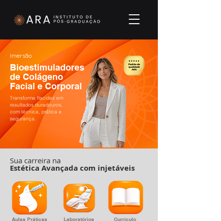
Imersão
Bioestimuladores
de Colágeno
Facial e Corporal
Transforme flacidez em
resultados duradouros,
com técnica, prática e
segurança.
Sua carreira na
Estética Avançada com injetáveis
Aulas Práticas
Laboratórios
Currículo