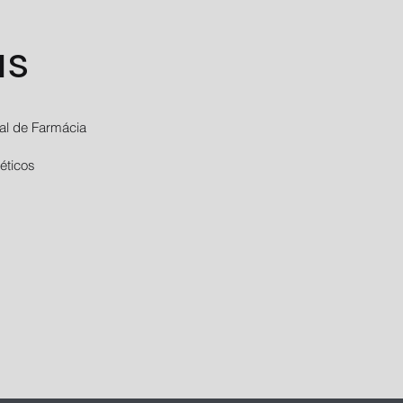
us
al de Farmácia
éticos