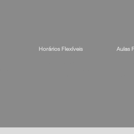
Horários Flexíveis
Aulas P
Turmas com aulas durante
Aulas prá
a semana, fins de semana,
modelo 
tificação
no período noturno e
reais.
Educação.
diurno.