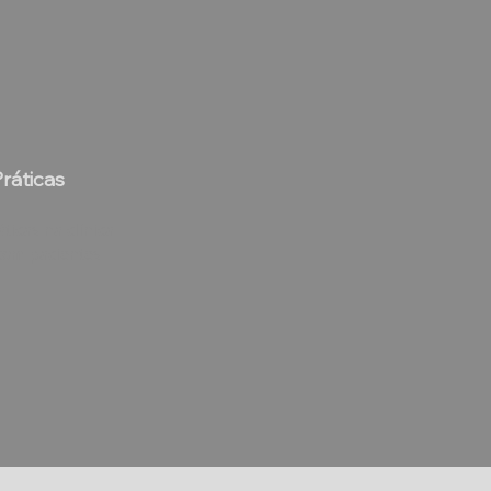
ráticas
ticas na clínica
com pacientes