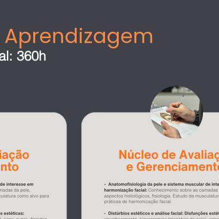
e Aprendizagem
l: 360h​​