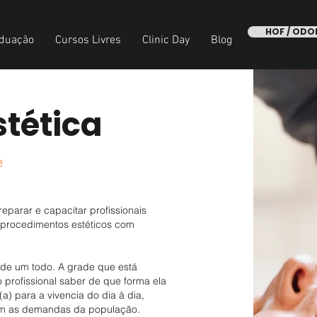
HOF / OD
duação
Cursos Livres
Clinic Day
Blog
tética
e
eparar e capacitar profissionais
 procedimentos estéticos com
r de um todo. A grade que está
o profissional saber de que forma ela
a) para a vivencia do dia à dia,
com as demandas da população.