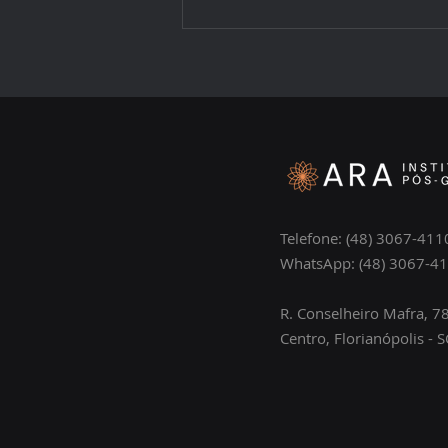
Imersões presenciais: O
método por trás das
imersões que formam
profissionais seguros
Telefone: (48) 3067-411
WhatsApp: (48) 3067-4
R. Conselheiro Mafra, 78
Centro, Florianópolis - S