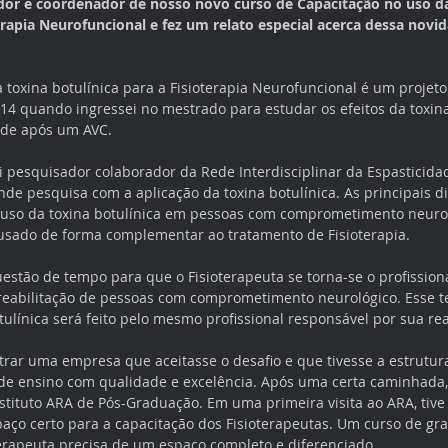
ador e coordenador de nosso novo curso de Capacitação no uso da
erapia Neurofuncional e fez um relato especial acerca dessa novid
 toxina botulínica para a Fisioterapia Neurofuncional é um projet
4 quando ingressei no mestrado para estudar os efeitos da toxina
ade após um AVC. 
 pesquisador colaborador da Rede Interdisciplinar da Espasticida
 pesquisa com a aplicação da toxina botulínica. As principais dir
o uso da toxina botulínica em pessoas com comprometimento neuro
usado de forma complementar ao tratamento de Fisioterapia. 
stão de tempo para que o Fisioterapeuta se torna-se o profission
reabilitação de pessoas com comprometimento neurológico. Esse 
tulínica será feito pelo mesmo profissional responsável por sua rea
rar uma empresa que aceitasse o desafio e que tivesse a estrutur
 ensino com qualidade e excelência. Após uma certa caminhada, t
stituto ARA de Pós-Graduação. Em uma primeira visita ao ARA, tive
aço certo para a capacitação dos Fisioterapeutas. Um curso de gra
terapeuta precisa de um espaço completo e diferenciado. 