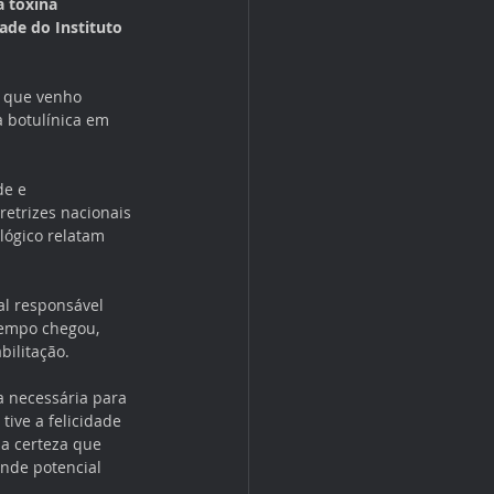
 toxina 
ade do Instituto 
o que venho 
 botulínica em 
de e 
etrizes nacionais 
lógico relatam 
al responsável 
tempo chegou, 
bilitação.
a necessária para 
ive a felicidade 
 a certeza que 
nde potencial 