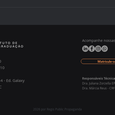
Calendário acadêmico do
Uma 
Instituto ARA – 1º trimestre
atua
de 2026!
Acompanhe nossas 
0
Matricule-s
110
Responsáveis Técnica
4 - Ed. Galaxy
Dra. Juliana Zorzella
C
Dra. Márcia Reus - CRF
2026 por Regis Public Propaganda