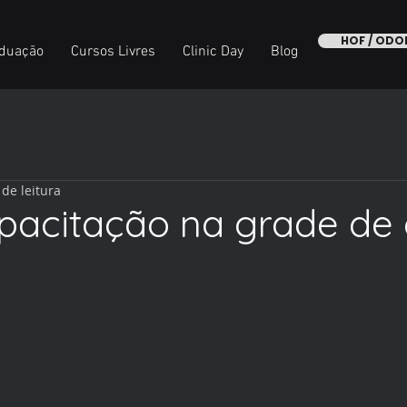
HOF / OD
duação
Cursos Livres
Clinic Day
Blog
 de leitura
pacitação na grade de 