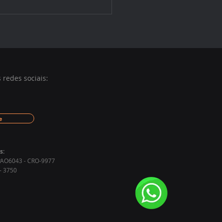
nova experiência de
lização no Instituto ARA
redes sociais:
e
s:
 EPAO6043 - CRO-9977
- 3750