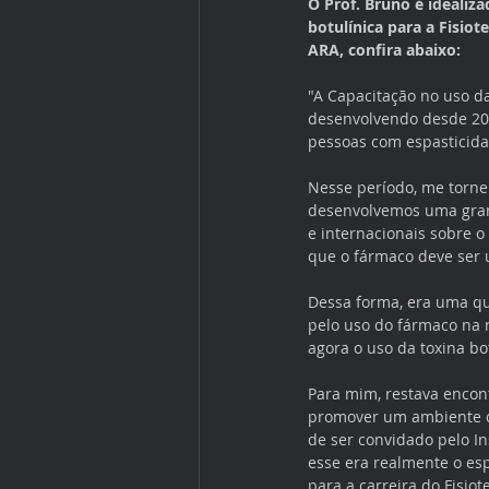
O Prof. Bruno é idealiz
botulínica para a Fisiot
ARA, confira abaixo:
"A Capacitação no uso da
desenvolvendo desde 201
pessoas com espasticid
Nesse período, me tornei
desenvolvemos uma grande
e internacionais sobre 
que o fármaco deve ser 
Dessa forma, era uma que
pelo uso do fármaco na 
agora o uso da toxina bo
Para mim, restava encont
promover um ambiente de
de ser convidado pelo In
esse era realmente o esp
para a carreira do Fisio