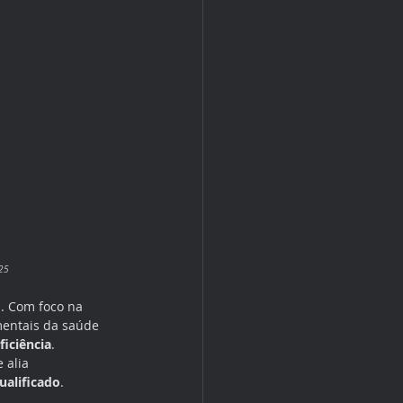
25
. Com foco na 
mentais da saúde 
ficiência
.
 alia 
ualificado
.