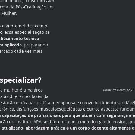
0 de março, o Instituto ARA 
turma da Pós-Graduação em 
 Mulher. 
as comprometidas com o 
o, essa especialização se 
hecimento técnico 
ca aplicada
, preparando 
ercado cada vez mais 
specializar?
 da mulher é uma área 
Turma de Março de 20
 as diferentes fases da 
gestação e pós-parto até a menopausa e o envelhecimento saudável
r crônica, disfunções musculoesqueléticas e outros aspectos funda
a 
capacitação de profissionais para que atuem com segurança e e
ção do Instituto ARA se diferencia pela metodologia de ensino, que
o atualizado, abordagem prática e um corpo docente altamente q