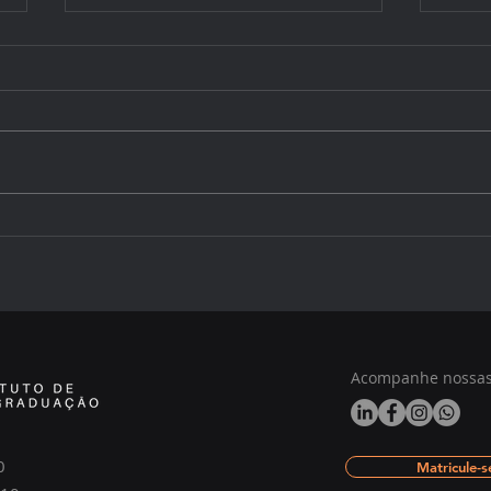
Calendário acadêmico do
Uma 
Instituto ARA – 1º trimestre
atua
de 2026!
Acompanhe nossas 
0
Matricule-s