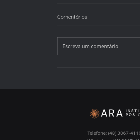
Comentários
Escreva um comentário
Imersões presenciais: O
método por trás das
imersões que formam
profissionais seguros
Telefone: (48) 3067-411