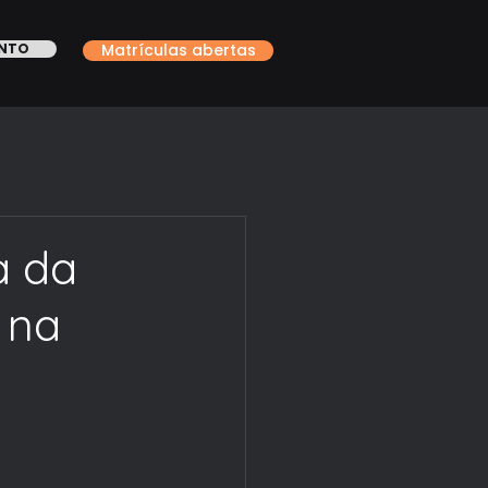
ONTO
Matrículas abertas
a da
 na