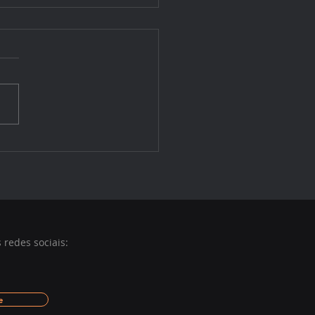
nova experiência de
lização no Instituto ARA
redes sociais:
e