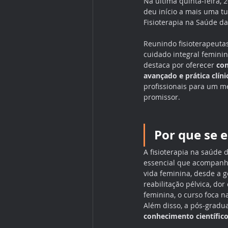
Na última quinta-feira, 2
deu início a mais uma 
Fisioterapia na Saúde da
Reunindo fisioterapeut
cuidado integral feminin
destaca por oferecer 
con
avançado e prática clíni
profissionais para um m
promissor.
Por que se e
A fisioterapia na saúde
essencial que acompanha
vida feminina, desde a 
reabilitação pélvica, do
feminina, o curso foca n
Além disso, a pós-gradua
conhecimento científic