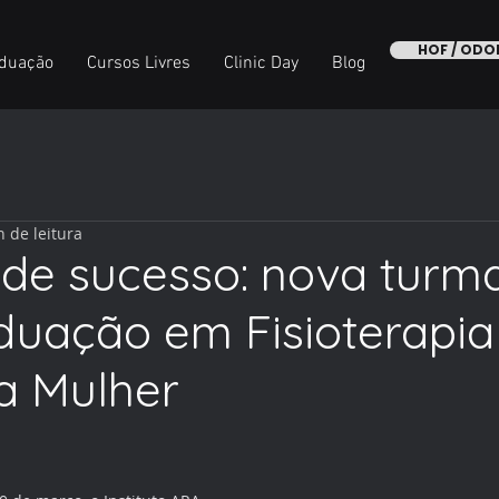
HOF / OD
duação
Cursos Livres
Clinic Day
Blog
n de leitura
 de sucesso: nova turm
duação em Fisioterapia
a Mulher