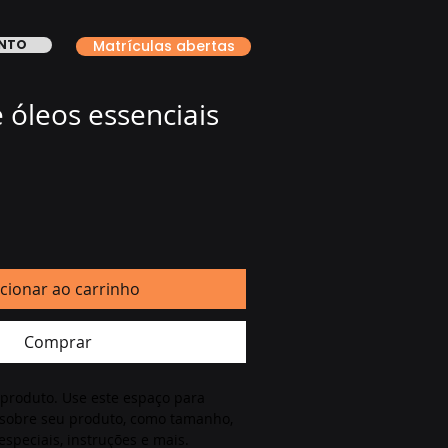
ONTO
Matrículas abertas
 óleos essenciais
cionar ao carrinho
Comprar
 produto. Use este espaço para 
 sobre seu produto, como tamanho, 
especiais, instruções e mais.