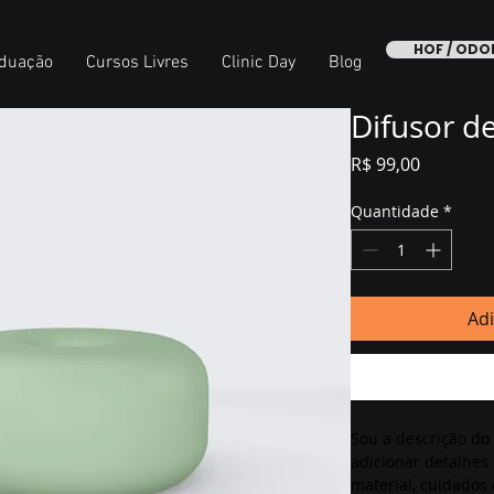
HOF / OD
duação
Cursos Livres
Clinic Day
Blog
Difusor de
Preço
R$ 99,00
Quantidade
*
Adi
Sou a descrição do
adicionar detalhes
material, cuidados 