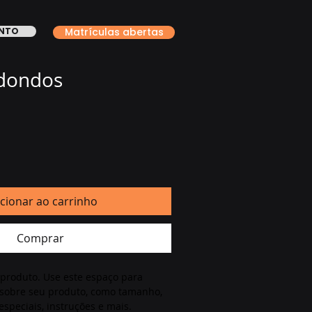
ONTO
Matrículas abertas
edondos
cionar ao carrinho
Comprar
 produto. Use este espaço para 
 sobre seu produto, como tamanho, 
especiais, instruções e mais.