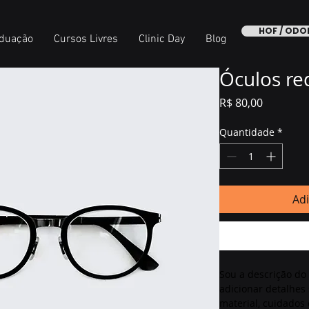
HOF / OD
duação
Cursos Livres
Clinic Day
Blog
Óculos r
Preço
R$ 80,00
Quantidade
*
Adi
Sou a descrição do
adicionar detalhes
material, cuidados 