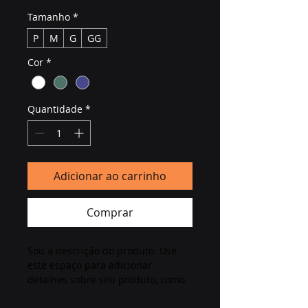
Tamanho
*
P
M
G
GG
Cor
*
Quantidade
*
Adicionar ao carrinho
Comprar
Sou a descrição do produto. Use 
este espaço para adicionar 
detalhes sobre seu produto, como 
tamanho, material, cuidados 